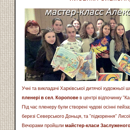
Учні та викладачі Харківської дитячої художньої 
пленері в сел. Коропове
в центрі відпочинку "К
Під час пленеру були створені чудові осінні пейза
березі Северського Доньця, та "підкорення" Лисої
Вечорами пройшли
майстер-класи Заслуженого