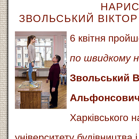
НАРИС
ЗВОЛЬСЬКИЙ ВІКТО
6 квітня прой
по швидкому 
Звольський В
Альфонсови
Харківського н
університету будівництва і