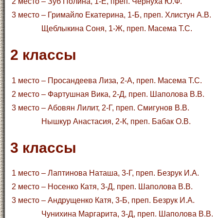
2 место
– Зуб Полина, 1-Е, преп. Чернуха Ю.Ф.
3 место
– Гримайло Екатерина, 1-Б, преп. Хлистун А.В.
Щеблыкина Соня, 1-Ж, преп. Масема Т.С.
2 классы
1 место
– Просандеева Лиза, 2-А, преп. Масема Т.С.
2 место
– Фартушная Вика, 2-Д, преп. Шаполова В.В.
3 место
– Абовян Лилит, 2-Г, преп. Смигунов В.В.
Нышкур Анастасия, 2-К, преп. Бабак О.В.
3 классы
1 место
– Лаптинова Наташа, 3-Г, преп. Безрук И.А.
2 место
– Носенко Катя, 3-Д, преп. Шаполова В.В.
3 место
– Андрущенко Катя, 3-Б, преп. Безрук И.А.
Чунихина Маргарита, 3-Д, преп. Шаполова В.В.