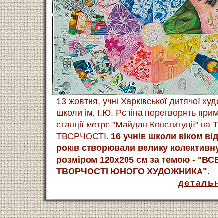
13 жовтня, учні Харківської дитячої ху
школи ім. І.Ю. Рєпіна перетворять при
станції метро "Майдан Конституції" н
ТВОРЧОСТІ.
16 учнів школи віком від
років створювали велику колективн
розміром 120х205 см за темою - "ВС
ТВОРЧОСТІ ЮНОГО ХУДОЖНИКА".
деталь