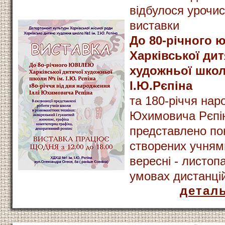
відбулося урочис
виставки
До 80-річного 
Харківської дит
художньої школ
І.Ю.Рєпіна
та 180-річчя нар
Юхимовича Рєпін
представлено пон
створених учням
вересні - листопа
умовах дистанці
детал