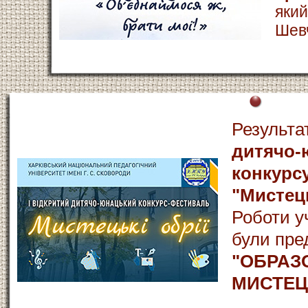
який
Шевч
Результ
дитячо-
конкурс
"Мистець
Роботи у
були пре
"ОБРАЗ
МИСТЕЦ