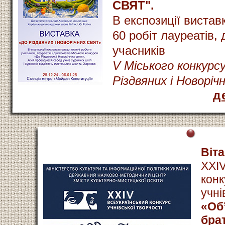
СВЯТ".
В експозиції вистав
60 робіт лауреатів, 
учасників
V Міського конкурс
Різдвяних і Новоріч
д
Віт
ХХІV
конк
учні
«Об
брат