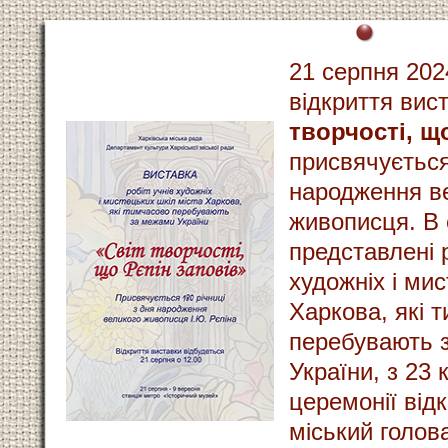
21 серпня 202
відкриття вис
творчості, щ
присвячується
народження в
живописця. В 
представлені 
художніх і ми
Харкова, які 
перебувають 
України, з 23 к
церемонії від
міський голова