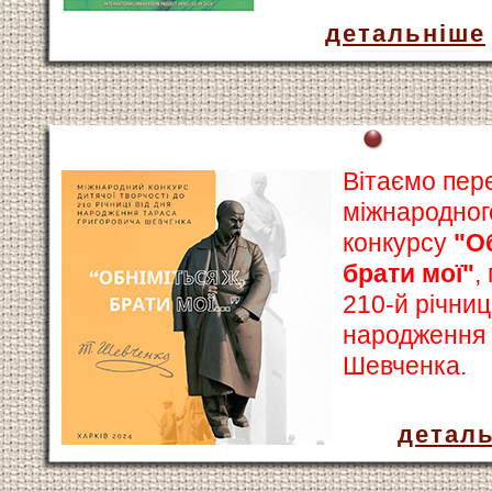
детальніше
Вітаємо пер
міжнародног
конкурсу
"О
брати мої"
,
210-й річниц
народження
Шевченка.
детал