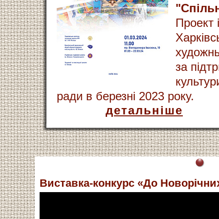
"Спіль
Проект 
Харківс
художнь
за підт
культур
ради в березні 2023 року.
детальніше
Виставка-конкурс «До Новорічних