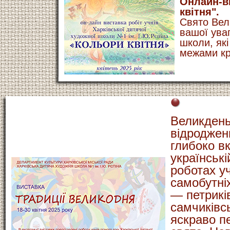
Онлайн-в
квiтня".
Свято Вел
вашої уваг
школи, які
межами кр
Великдень
відродженн
глибоко вк
українські
роботах у
самобутніх
— петриків
самчиківс
яскраво п