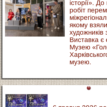
історії». Д
робіт перем
міжрегіонал
якому взяли
художників з
Виставка є 
Музею «Гол
Харківськог
музею.