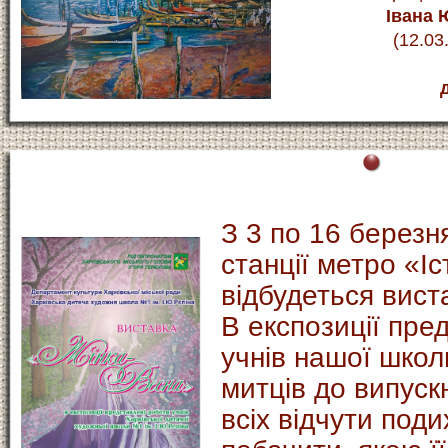
Івана
(12.03
З 3 по 16 березн
станції метро «І
відбудеться вист
В експозиції пре
учнів нашої школ
митців до випуск
всіх відчути поди