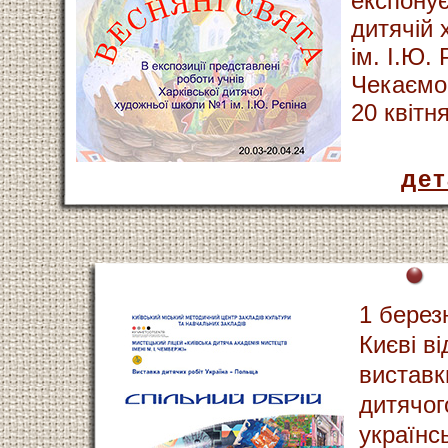
експонує
дитячій 
ім. І.Ю. 
Чекаємо 
20 квітн
де
1 берез
Києві в
виставк
дитячог
українс