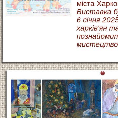
міста Харко
Виставка б
6 січня 20
харків'ян т
познайомит
мистецтв