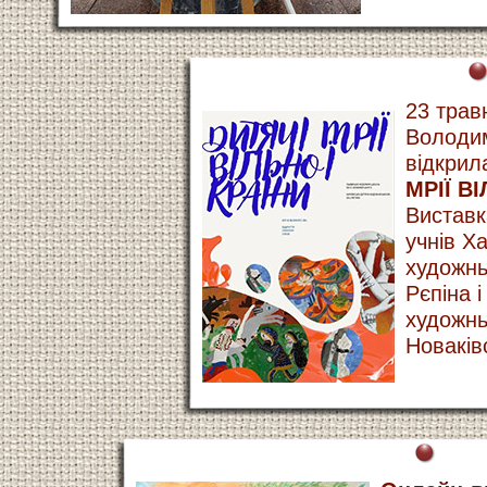
23 травн
Володим
відкрил
МРІЇ В
Виставк
учнів Ха
художнь
Рєпіна і
художнь
Новаків