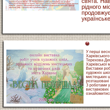
свята. Нав
рідного мі
продовжує
українське
У перші весня
Харківського
Терехова Де
Харківської 
Виставки роб
художніх шкі
мистецьких ш
розташовані 
З роботами у
виставкових
ознайомитись