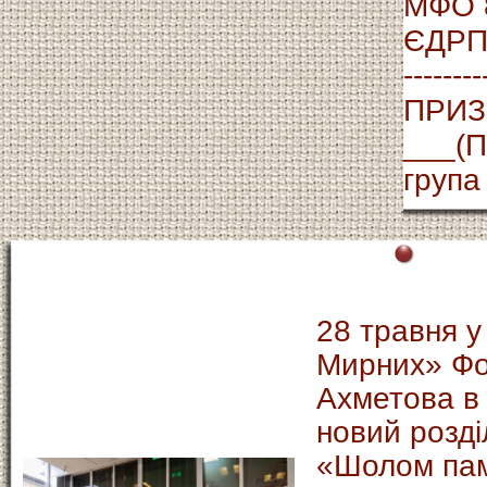
МФО 
ЄДРП
--------
ПРИЗ
___(П
група
28 травня у
Мирних» Фо
Ахметова в 
новий розді
«Шолом пам