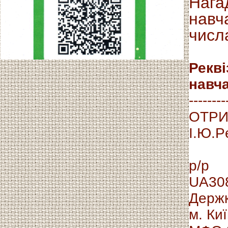
Нага
навч
числ
Рекві
навч
--------
ОТРИ
І.Ю.Р
р/р
UA30
Держк
м. Ки