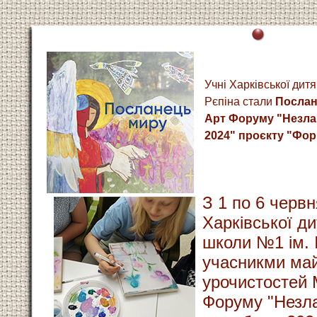
Учні Харківської дитя
Рєпіна стали
Послан
Арт Форуму "Незла
2024" проєкту "Фор
З 1 по 6 червн
Харківської д
школи №1 ім. 
учасникми май
урочистостей 
Форуму "Незл