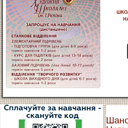
ШКО
НА
Шано