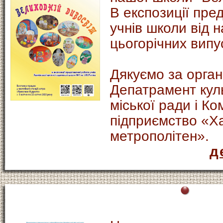
В експозиції пре
учнів школи від
цьогорічних випус
Дякуємо за орган
Депатрамент куль
міської ради і К
підприємство «Х
метрополітен».
д