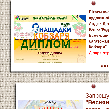
Вітаєм уч
художньої 
Авджи Діл
Юлію Федо
Всеукраїн
багатожан
Кобзаря".
Діляра от
де
Запрошу
"Веснян