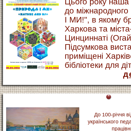
Цього року наша
до міжнародного
І МИ!", в якому б
Харкова та міст
Цинциннаті (Ога
Підсумкова виста
приміщені Харків
бібліотеки для ді
д
До 100-річчя в
українського пед
працівн