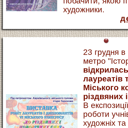
побачити, якою ї
художники.
д
23 грудня в
метро "Істо
відкрилась
лауреатів 
Міського к
різдвяних 
В експозиці
роботи учнів
художніх та