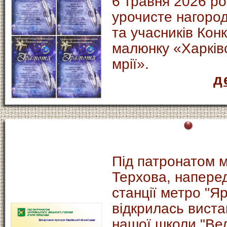
6 травня 2026 ро
урочисте нагоро
та учасників Кон
малюнку «Харківс
мрії».
д
Під патронатом м
Терхова, напере
станції метро "Я
відкрилась виста
нашої школи "Вел