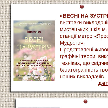
«ВЕСНІ НА ЗУСТР
виставки викладачі
мистецьких шкіл м.
станції метро «Яро
Мудрого».
Представлені живоп
графічні твори, вик
техніках, що свідчи
багатогранність тв
наших викладачів.
де