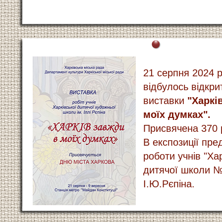
21 серпня 2024 
відбулось відкри
виставки
"Харкі
моїх думках".
Присвячена 370 р
В експозиції пре
роботи учнів "Ха
дитячої школи №
І.Ю.Рєпіна.