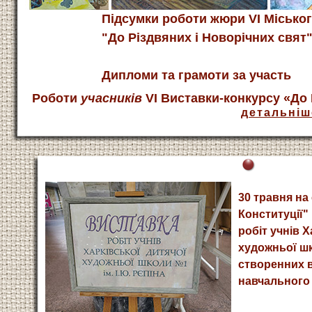
Підсумки роботи жюри VI Міськог
"До Різдвяних і Новорічних свят
Дипломи та грамоти за участь
Роботи
учасників
VI Виставки-конкурсу «До 
детальніш
30 травня на
Конституції"
робіт учнів Х
художньої шк
створенних 
навчального 