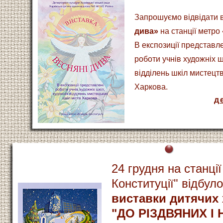
Запрошуємо відвідати 
дива»
на станції метро
В експозиції представл
роботи учнів художніх ш
відділень шкіл мистецтв
Харкова.
д
24 грудня на станці
Конституції" відбул
виставки дитячих 
"ДО РІЗДВЯНИХ І