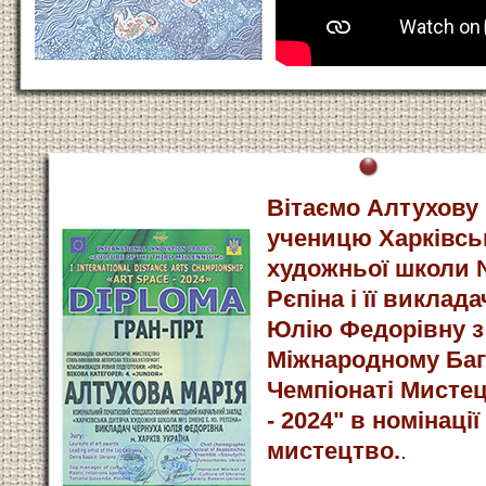
Вітаємо Алтухову
ученицю Харківськ
художньої школи №
Рєпіна і її виклад
Юлію Федорівну з
Міжнародному Ба
Чемпіонаті Мисте
- 2024" в номінаці
мистецтво.
.