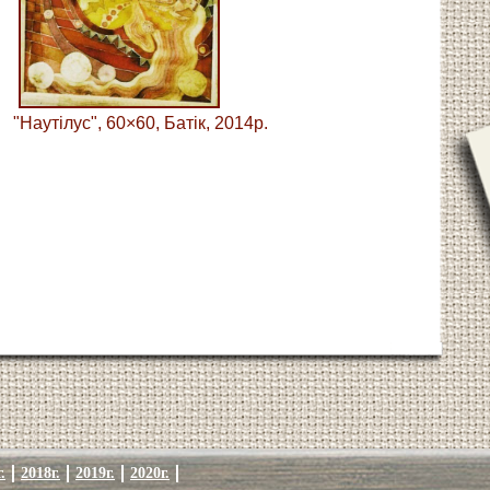
"Наутілус", 60×60, Батік, 2014р.
.
2018г.
2019г.
2020г.