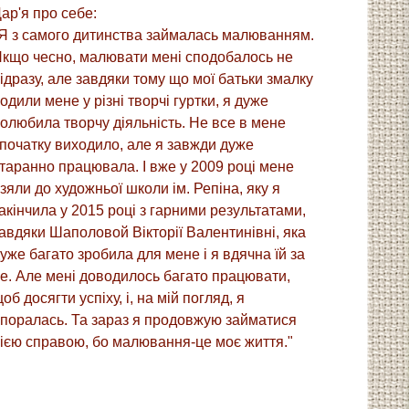
ар'я про себе:
Я з самого дитинства займалась малюванням.
кщо чесно, малювати мені сподобалось не
ідразу, але завдяки тому що мої батьки змалку
одили мене у різні творчі гуртки, я дуже
олюбила творчу діяльність. Не все в мене
початку виходило, але я завжди дуже
таранно працювала. І вже у 2009 році мене
зяли до художньої школи ім. Репіна, яку я
акінчила у 2015 році з гарними результатами,
авдяки Шаполовой Вікторії Валентинівні, яка
уже багато зробила для мене і я вдячна їй за
е. Але мені доводилось багато працювати,
об досягти успіху, і, на мій погляд, я
поралась. Та зараз я продовжую займатися
ією справою, бо малювання-це моє життя."