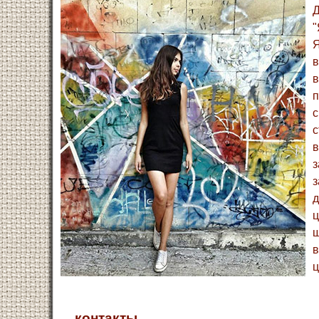
Д
"
Я
в
в
п
с
с
в
з
з
д
ц
щ
в
ц
контакты