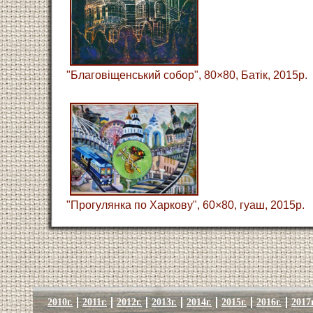
"Благовіщенський собор", 80×80, Батік, 2015р.
"Прогулянка по Харкову", 60×80, гуаш, 2015р.
2010г.
2011г.
2012г.
2013г.
2014г.
2015г.
2016г.
2017г