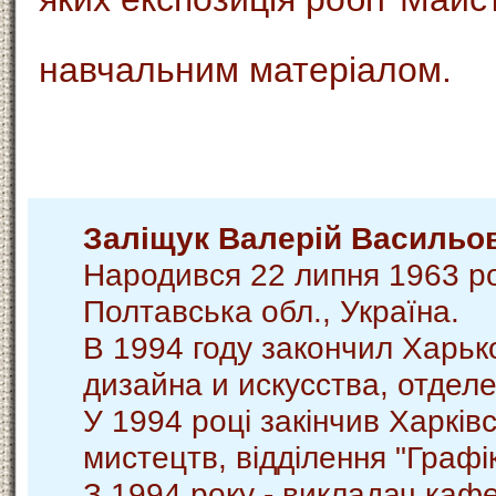
навчальним матеріалом.
Залiщук Валерiй Васильо
Народився 22 липня 1963 ро
Полтавська обл., Україна.
В 1994 году закончил Харь
дизайна и искусства, отдел
У 1994 році закінчив Харків
мистецтв, відділення "Графі
З 1994 року - викладач каф