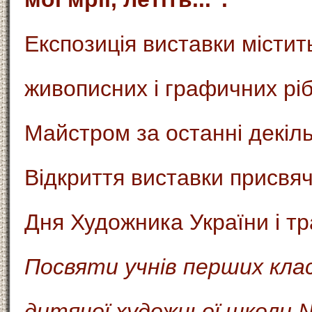
Експозиція виставки містит
живописних і графичних ріб
Майстром за останні декіль
Відкриття виставки присвя
Дня Художника України і т
Посвяти учнів перших клас
дитячої художньої школи №1