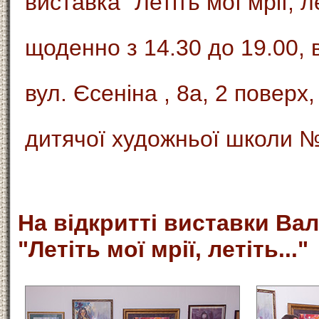
виставка "Летіть мої мрії, л
щоденно з 14.30 до 19.00, 
вул. Єсеніна , 8а, 2 поверх
дитячої художньої школи №1
На відкритті виставки Ва
"Летіть мої мрії, летіть..."