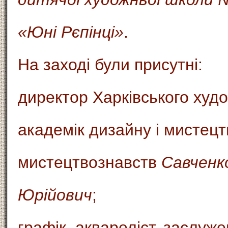
«Юні Рєпінці»
.
На заході були присутні:
директор Харківського худ
академік дизайну і мистецт
мистецтвознавств
Савченк
Юрійович
;
графік, аквареліст, заслуж