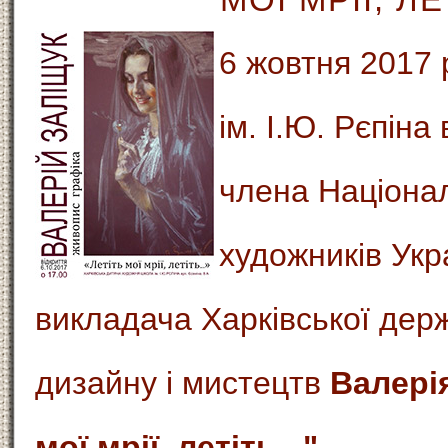
6 жовтня 2017
ім. І.Ю. Рєпіна
члена Націонал
художників Укр
викладача Харківської держ
дизайну і мистецтв
Валері
мої мрії, летіть...".