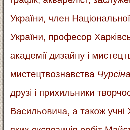
України, член Національної
України, професор Харківс
академії дизайну і мистец
мистецтвознавства
Чурсіна
друзі і прихильники творчо
Васильовича, а також учні 
яких експозиція робіт Май