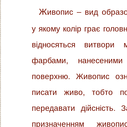
Живопис – вид образотворчого мистецтва,
у якому колір грає голов
відносяться витвори м
фарбами, нанесеними
поверхню. Живопис озн
писати живо, тобто п
передавати дійсність. 
призначенням живопи